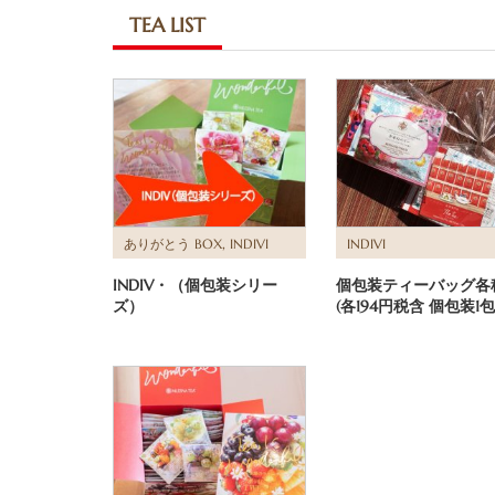
TEA LIST
,
ありがとう BOX
INDIVI
INDIVI
INDIV・（個包装シリー
個包装ティーバッグ各
ズ）
(各194円税含 個包装1包