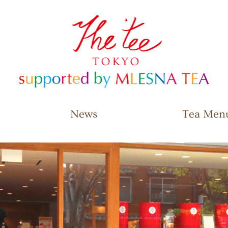
The Tee Tokyo supported by
MLESNA TEA
News
Tea Men