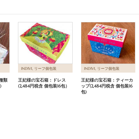
,
,
INDIVI
リーフ個包装
INDIVI
リーフ個包装
種類
王妃様の宝石箱：ドレス
王妃様の宝石箱：ティーカ
)
(2,484円税含 個包装16包）
ップ(2,484円税含 個包装16
包)