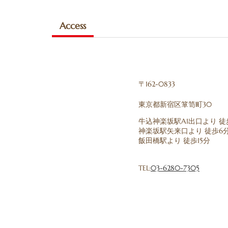
Access
〒162-0833
東京都新宿区箪笥町30
牛込神楽坂駅A1出口より 徒
神楽坂駅矢来口より 徒歩6
飯田橋駅より 徒歩15分
TEL:
03-6280-7305