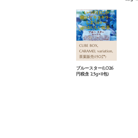
,
CUBE BOX
,
CARAMEL variation
茶葉販売(150㌘)
ブルースター(1,026
円税含 2.5g×11包)