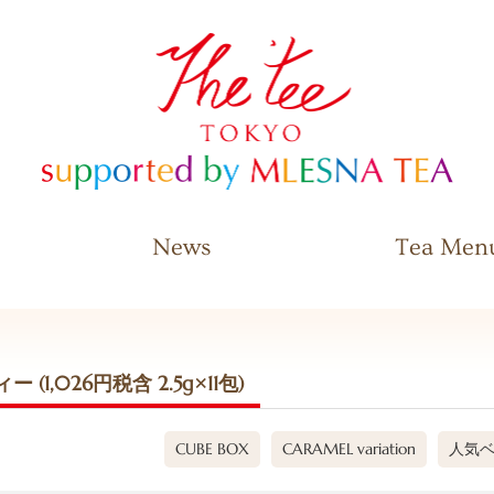
The Tee Tokyo supported by
MLESNA TEA
News
Tea Men
1,026円税含 2.5g×11包)
CUBE BOX
CARAMEL variation
人気ベ