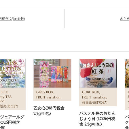
含 2.5g×11包)
きらめき
,
,
,
 BOX
GIRLS BOX
CUBE BOX
rey TEA
,
FRUIT variation
FRUIT variation
ion
茶葉販売(150㌘)
販売(150㌘)
乙女心(918円税含
パステル色のおたん
2.5g×11包)
ジェアールグ
パ
じょう日 (1,026円税
1,026円税含
ク
含 2.5g×11包)
1包)
含 