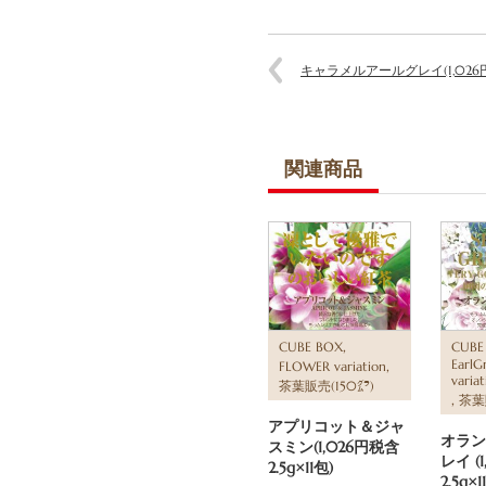
キャラメルアールグレイ(1,026円税
関連商品
,
CUBE BOX
CUBE
,
EarlG
FLOWER variation
variat
茶葉販売(150㌘)
,
茶葉
アプリコット＆ジャ
オラン
スミン(1,026円税含
レイ (
2.5g×11包)
2.5g×1