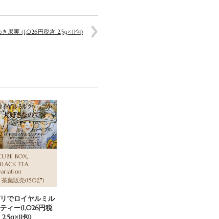
果実 (1,026円税含 2.5g×11包)
,
CUBE BOX
BLACK TEA
variation
,
茶葉販売(150㌘)
リでロイヤルミル
ティー(1,026円税
2.5g×11包)