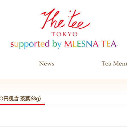
The Tee Tokyo supported by
MLESNA TEA
News
Tea Men
0円税含 茶葉68g)