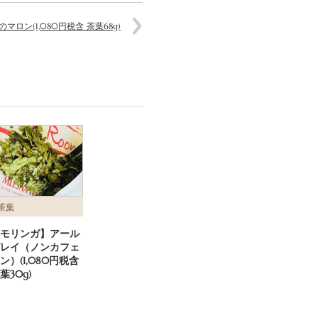
のマロン(1,080円税含 茶葉68g)
茶葉
モリンガ】アール
レイ（ノンカフェ
ン）(1,080円税含
葉30g)