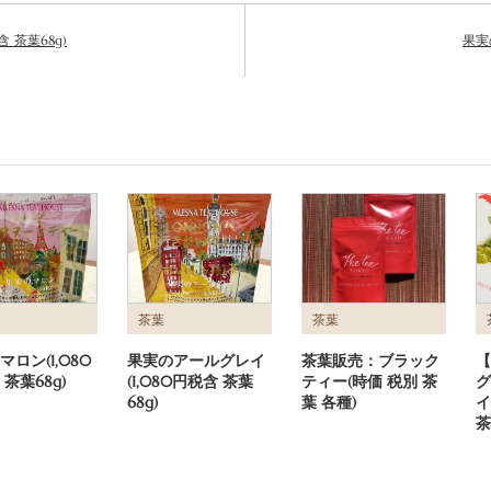
 茶葉68g)
果実
茶葉
茶葉
ロン(1,080
果実のアールグレイ
茶葉販売：ブラック
【
茶葉68g)
(1,080円税含 茶葉
ティー(時価 税別 茶
グ
68g)
葉 各種)
イ
茶