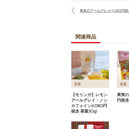
果実のアールグレイ(1,080円税含
関連商品
茶葉
茶葉
【モリンガ】レモン
果実のマ
アールグレイ：ノン
円税含 
カフェイン(1,080円
税含 茶葉30g)