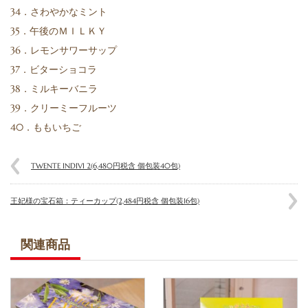
34．さわやかなミント
35．午後のＭＩＬＫＹ
36．レモンサワーサップ
37．ビターショコラ
38．ミルキーバニラ
39．クリーミーフルーツ
40．ももいちご
TWENTE INDIVI 2(6,480円税含 個包装40包)
王妃様の宝石箱：ティーカップ(2,484円税含 個包装16包)
関連商品