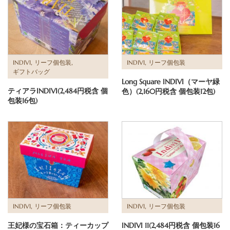
,
,
,
INDIVI
リーフ個包装
INDIVI
リーフ個包装
ギフトバッグ
Long Square INDIVI（マーヤ緑
ティアラINDIVI(2,484円税含 個
色）(2,160円税含 個包装12包)
包装16包)
,
,
INDIVI
リーフ個包装
INDIVI
リーフ個包装
王妃様の宝石箱：ティーカップ
INDIVI 11(2,484円税含 個包装16