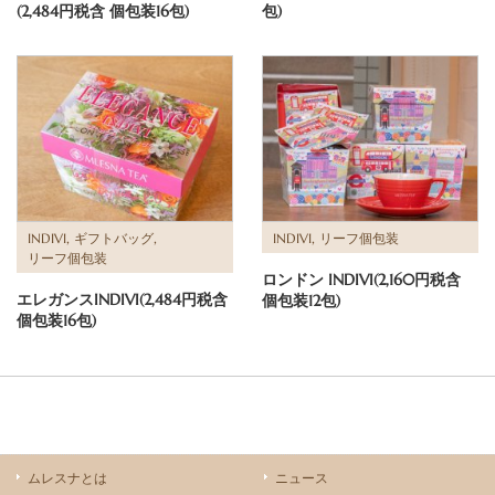
(2,484円税含 個包装16包)
包)
,
,
,
INDIVI
ギフトバッグ
INDIVI
リーフ個包装
リーフ個包装
ロンドン INDIVI(2,160円税含
エレガンスINDIVI(2,484円税含
個包装12包)
個包装16包)
ムレスナとは
ニュース