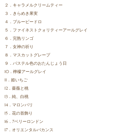
２．キャラメルクリームティー
３．きらめき果実
４．ブルービードロ
５．ファイネストクォリティーアールグレイ
６．完熟リンゴ
７．女神の祈り
８．マスカットグレープ
９．パステル色のおたんじょう日
10．檸檬アールグレイ
11．姫いちご
12．薔薇と桃
13．純、白桃
14．マロンパリ
15．花の首飾り
16．7ベリーロンドン
17．オリエンタルバカンス