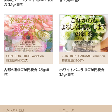
含 2.5g×11包)
含 2.5g×11包)
,
,
,
,
CUBE BOX
FRUIT variation
CUBE BOX
CARAMEL variation
茶葉販売(150㌘)
茶葉販売(150㌘)
古都の雅(1,026円税含 2.5g×11
ホワイトバニラ (1,026円税含
包)
2.5g×11包)
ムレスナとは
ニュース