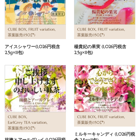
,
,
,
,
CUBE BOX
FRUIT variation
CUBE BOX
FRUIT variation
茶葉販売(150㌘)
茶葉販売(150㌘)
アイスシャワー(1,026円税含
楊貴妃の果実 (1,026円税含
2.5g×11包)
2.5g×11包)
,
,
,
CUBE BOX
CUBE BOX
FRUIT variation
,
EarlGrey TEA variation
茶葉販売(150㌘)
茶葉販売(150㌘)
ミルキーキャンディ (1,026円税
林檎とアールグレイ (1,026円税