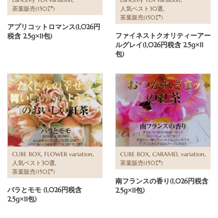
,
茶葉販売(150㌘)
人気ベスト30選
茶葉販売(150㌘)
アプリコットロマンス(1,026円
ファイネストクオリティーアー
税含 2.5g×11包)
ルグレイ(1,026円税含 2.5g×11
包)
,
,
,
,
CUBE BOX
FLOWER variation
CUBE BOX
CARAMEL variation
,
人気ベスト30選
茶葉販売(150㌘)
茶葉販売(150㌘)
南フランスの香り(1,026円税含
バラとモモ (1,026円税含
2.5g×11包)
2.5g×11包)