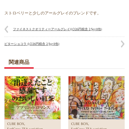
ストロベリーと少しのアールグレイのブレンドです。
ファイネストクオリティーアールグレイ(1,026円税含 2.5g×11包)
ビターショコラ (1,026円税含 2.5g×11包)
関連商品
,
,
CUBE BOX
CUBE BOX
,
,
EarlGrey TEA variation
EarlGrey TEA variation