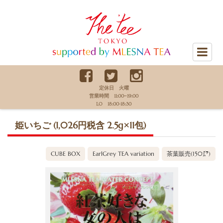
The Tee Tokyo supported by
MLESNA TEA
定休日 火曜
営業時間 11:00−19:00
LO 18:00-18:30
姫いちご (1,026円税含 2.5g×11包)
CUBE BOX
EarlGrey TEA variation
茶葉販売(150㌘)