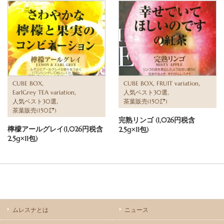
,
,
,
CUBE BOX
CUBE BOX
FRUIT variation
,
,
EarlGrey TEA variation
人気ベスト30選
,
人気ベスト30選
茶葉販売(150㌘)
茶葉販売(150㌘)
完熟リンゴ (1,026円税含
檸檬アールグレイ(1,026円税含
2.5g×11包)
2.5g×11包)
ムレスナとは
ニュース