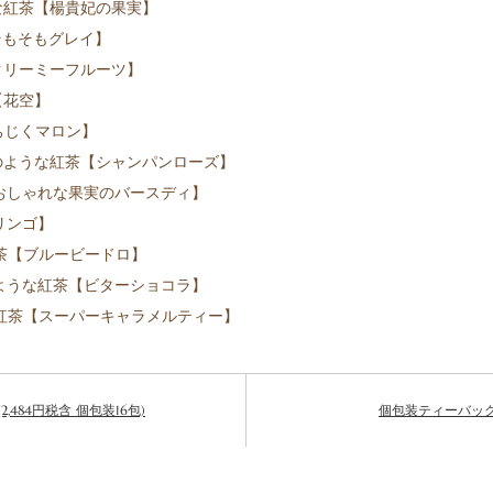
な紅茶【楊貴妃の果実】
そもそもグレイ】
クリーミーフルーツ】
【花空】
いちじくマロン】
のような紅茶【シャンパンローズ】
【おしゃれな果実のバースディ】
リンゴ】
茶【ブルービードロ】
のような紅茶【ビターショコラ】
な紅茶【スーパーキャラメルティー】
484円税含 個包装16包)
個包装ティーバッグ各