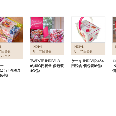
,
,
,
I
INDIVI
INDIVI
,
フ個包装
リーフ個包装
リーフ個包装
トバッグ
TWENTE INDIVI ３
ケーキ INDIVI(2,484
ロ
ー
(6,480円税含 個包装
円税含 個包装16包)
I
I(2,484円税含
40包)
個
6包)