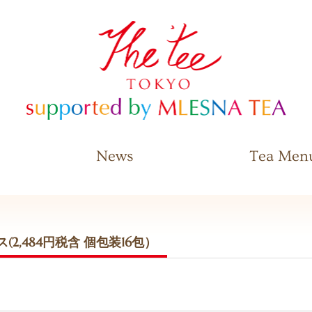
The Tee Tokyo supported by
MLESNA TEA
News
Tea Men
2,484円税含 個包装16包）