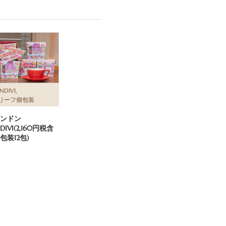
,
INDIVI
リーフ個包装
ンドン
NDIVI(2,160円税含
包装12包)