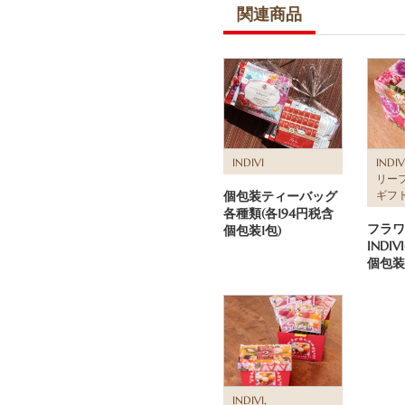
関連商品
INDIVI
INDIV
リー
個包装ティーバッグ
ギフ
各種類(各194円税含
フラワ
個包装1包)
INDIV
個包装1
,
INDIVI