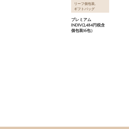
,
リーフ個包装
ギフトバッグ
プレミアム
INDIV(2,484円税含
個包装16包）