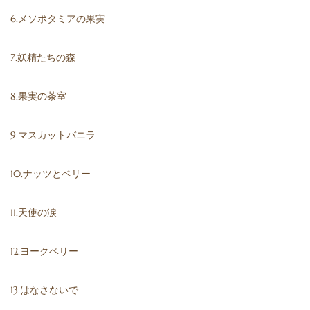
6.メソポタミアの果実
7.妖精たちの森
8.果実の茶室
9.マスカットバニラ
10.ナッツとベリー
11.天使の涙
12.ヨークベリー
13.はなさないで