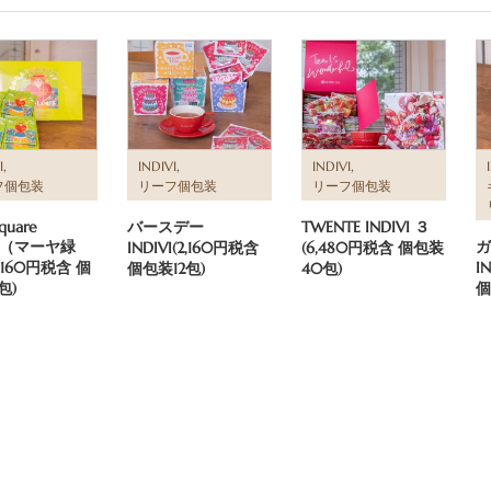
,
,
,
I
INDIVI
INDIVI
フ個包装
リーフ個包装
リーフ個包装
quare
バースデー
TWENTE INDIVI ３
VI（マーヤ緑
ガ
INDIVI(2,160円税含
(6,480円税含 個包装
,160円税含 個
I
個包装12包)
40包)
包)
個