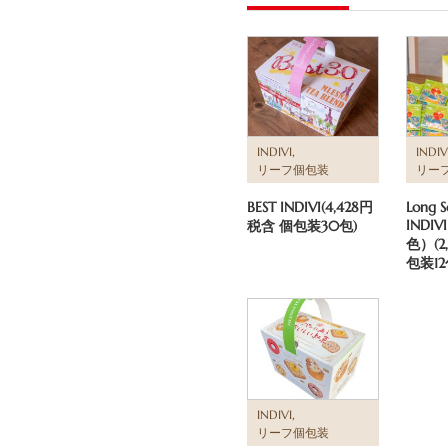
,
INDIVI
INDIV
リーフ個包装
リー
BEST INDIVI(4,428円
Long S
INDI
税含 個包装30包)
色）(2
包装12
,
INDIVI
リーフ個包装