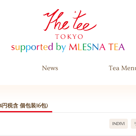
The Tee Tokyo supported by
MLESNA TEA
News
Tea Men
84円税含 個包装16包)
INDIVI