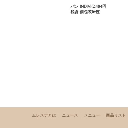
パン INDIVI(2,484円
税含 個包装16包)
ムレスナとは
ニュース
メニュー
商品リスト