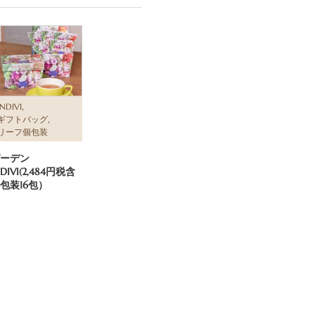
,
INDIVI
,
ギフトバッグ
リーフ個包装
ーデン
NDIVI(2,484円税含
包装16包）