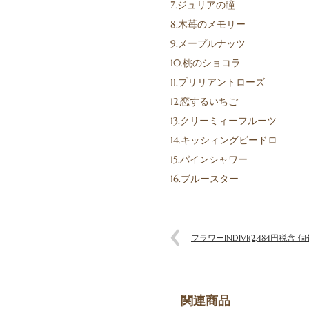
7.ジュリアの瞳
8.木苺のメモリー
9.メープルナッツ
10.桃のショコラ
11.プリリアントローズ
12.恋するいちご
13.クリーミィーフルーツ
14.キッシィングビードロ
15.パインシャワー
16.ブルースター
フラワーINDIVI(2,484円税含 個
関連商品